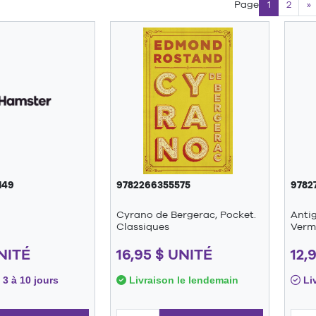
Page
1
2
»
149
9782266355575
9782
Cyrano de Bergerac, Pocket.
Antig
Classiques
Verm
UNITÉ
16,95 $ UNITÉ
12,
 3 à 10 jours
Livraison le lendemain
Liv