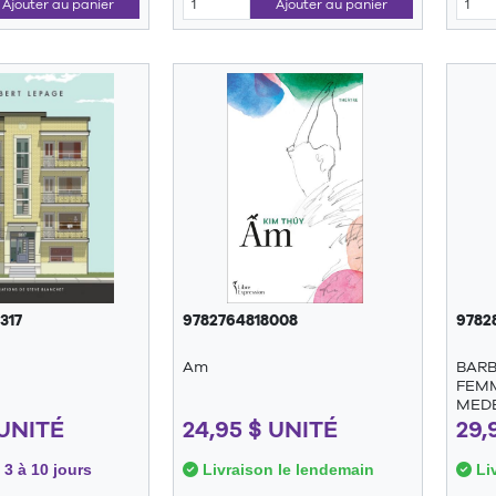
Ajouter au panier
Ajouter au panier
317
9782764818008
9782
Am
BARB
FEM
MED
 UNITÉ
24,95 $ UNITÉ
29,
 3 à 10 jours
Livraison le lendemain
Liv