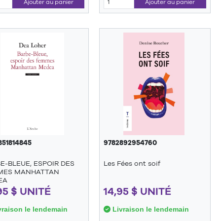
Ajouter au panier
Ajouter au panier
851814845
9782892954760
E-BLEUE, ESPOIR DES
Les Fées ont soif
MES MANHATTAN
EA
95 $ UNITÉ
14,95 $ UNITÉ
raison le lendemain
Livraison le lendemain