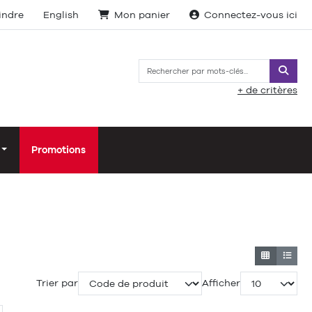
indre
English
Mon panier
Connectez-vous ici
Reche
+ de critères
Promotions
Trier par
Afficher