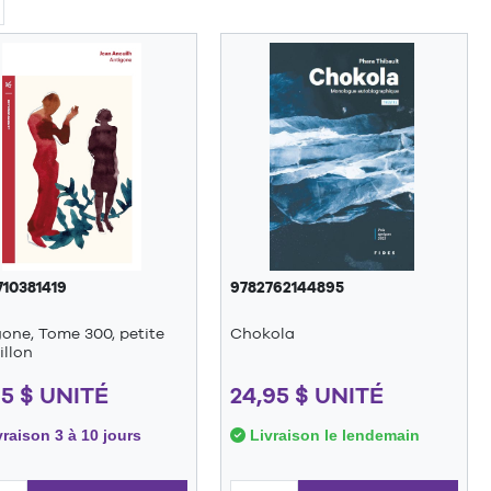
710381419
9782762144895
one, Tome 300, petite
Chokola
illon
95 $ UNITÉ
24,95 $ UNITÉ
raison 3 à 10 jours
Livraison le lendemain