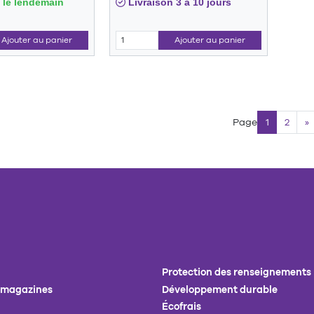
 le lendemain
Livraison 3 à 10 jours
Ajouter au panier
Ajouter au panier
Page
1
2
»
Protection des renseignements
 magazines
Développement durable
Écofrais