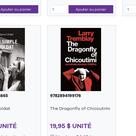
Ajouter au panier
Ajouter au panier
4845
9782894199176
oldat
The Dragonfly of Chicoutimi
 UNITÉ
19,95 $ UNITÉ